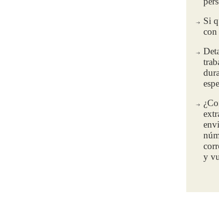
pers
Si q
con 
Deta
trab
dura
espe
¿Con
extr
envi
núme
corr
y vu