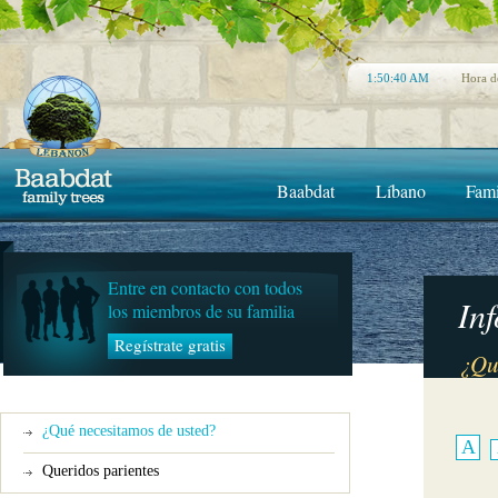
1:50:40 AM
Hora d
Baabdat
Líbano
Fami
Entre en contacto con todos
In
los miembros de su familia
Regístrate gratis
¿Qu
¿Qué necesitamos de usted?
A
Queridos parientes