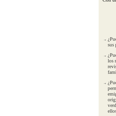
¿Pue
sus 
¿Pue
los 
revi
fami
¿Pue
perm
emi
orig
verd
ello