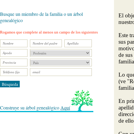
Busque un miembro de la familia o un árbol
El obj
genealógico
nuestr
Rogamos que complete al menos un campo de los siguientes
Este tr
sus pa
motivo
de sus
familia
Lo que
(ve "R
Búsqueda
famili
En pri
Construye su árbol genealógico
Aquí
apelli
direcc
de ello
Con un