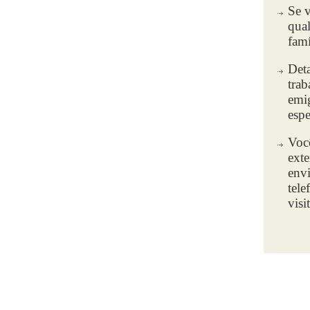
Se v
qua
famí
Deta
trab
emig
espe
Voc
exte
envi
tele
visi