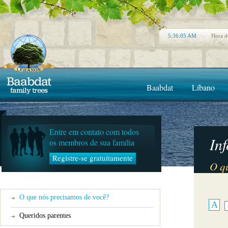
5:36:05 AM
Hora d
Baabdat
Líbano
Entre em contato com todos
In
os membros de sua família
Registre-se gratuitamente
O q
O que nós precisamos de você?
A
Queridos parentes