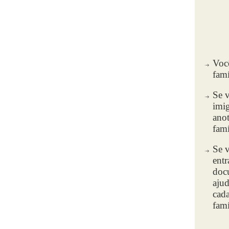
Você
famí
Se 
imig
ano
famí
Se v
entr
doc
ajud
cada
famí