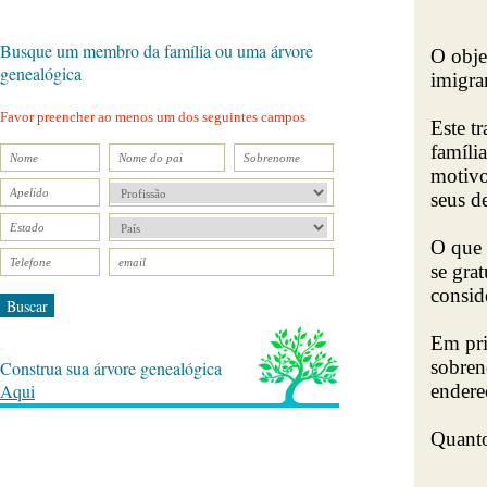
Busque um membro da família ou uma árvore
O obje
genealógica
imigra
Favor preencher ao menos um dos seguintes campos
Este t
famíli
motivo
seus d
O que 
se gra
consid
Buscar
Em pri
sobren
Construa sua árvore genealógica
Aqui
endere
Quanto