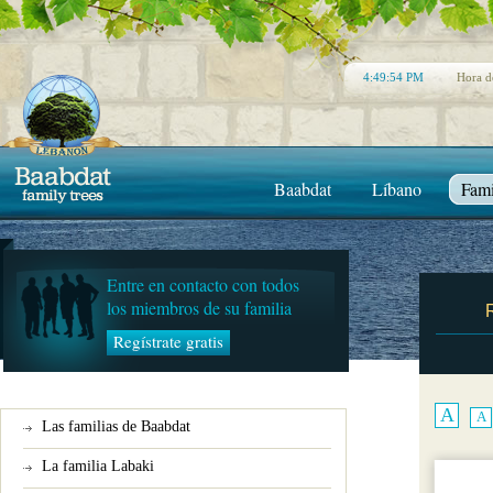
4:49:54 PM
Hora d
Baabdat
Líbano
Fami
Entre en contacto con todos
los miembros de su familia
Regístrate gratis
A
A
Las familias de Baabdat
La familia Labaki